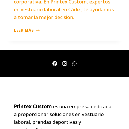
corporativa. En Printex Custom, expertos
en vestuario laboral en Cádiz, te ayudamos
a tomar la mejor decisión.
CÓMO
LEER MÁS
ELEGIR
EL
UNIFORME
PERFECTO
PARA
TU
NEGOCIO
EN
CÁDIZ:
GUÍA
COMPLETA
2025
Printex Custom
es una empresa dedicada
a proporcionar soluciones en vestuario
laboral, prendas deportivas y